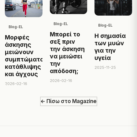
Blog-EL
Blog-EL
Blog-EL
Μπορεί το
Η σημασία
Μορφές
σεξ πριν
των μυών
άσκησης
την άσκηση
για την
μειώνουν
να μειώσει
υγεία
συμπτώματα
την
κατάθλιψης
2025-11-25
απόδοση;
και άγχους
2026-02-16
2026-02-16
← Πίσω στο Magazine