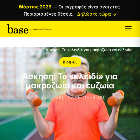
Μάρτιος 2026
—
Οι εγγραφές είναι ανοιχτές.
Περιορισμένες θέσεις.
Δηλώστε τώρα →
Αρχική
/
Magazine
/
Άσκηση: Το «κλειδί» για μακροζωία και ευζωία
Blog-EL
Άσκηση: Το «κλειδί» για
μακροζωία και ευζωία
2025-07-03 · BASE OFFICIAL