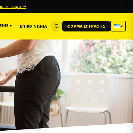
στε τώρα →
INE ▾
ΕΠΙΚΟΙΝΩΝΊΑ
ΦΌΡΜΑ ΕΓΓΡΑΦΉΣ