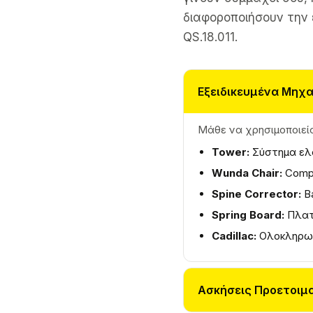
διαφοροποιήσουν την 
QS.18.011.
Εξειδικευμένα Μηχα
Μάθε να χρησιμοποιείς
Tower:
Σύστημα ελα
Wunda Chair:
Compa
Spine Corrector:
Ba
Spring Board:
Πλατ
Cadillac:
Ολοκληρωμ
Ασκήσεις Προετοιμα