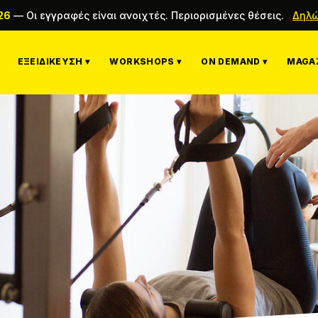
26
—
Οι εγγραφές είναι ανοιχτές. Περιορισμένες θέσεις.
Δηλώ
ΕΞΕΙΔΊΚΕΥΣΗ ▾
WORKSHOPS ▾
ON DEMAND ▾
MAGAZ