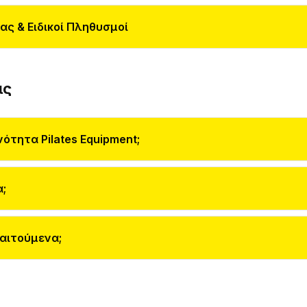
ας & Ειδικοί Πληθυσμοί
ις
νότητα Pilates Equipment;
α;
παιτούμενα;