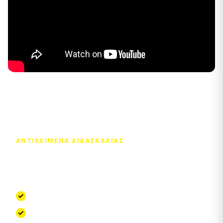
ΑΝΤΙΚΕΊΜΕΝΑ ΔΙΔΑΣΚΑΛΊΑΣ
Τι θα διδαχθείς
Φυσιολογία εγκυμονούσας
Στοιχεία σχετικά με τον τοκετό