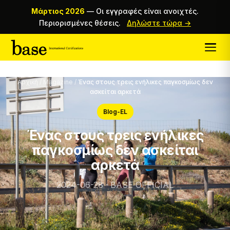
Μάρτιος 2026
—
Οι εγγραφές είναι ανοιχτές.
Περιορισμένες θέσεις.
Δηλώστε τώρα →
Αρχική
/
Magazine
/
Ένας στους τρεις ενήλικες παγκοσμίως δεν
ασκείται αρκετά
Blog-EL
Ένας στους τρεις ενήλικες
παγκοσμίως δεν ασκείται
αρκετά
2024-06-28 · BASE OFFICIAL