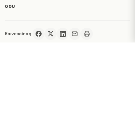
σου
Κοινοποίηση:
Σχετικά Άρθρα
Blog-EL
Blog-EL
Blog-EL
Μπορεί το
Cross
Μορφές
σεξ πριν
Training: Ο