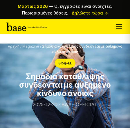
Μάρτιος 2026
—
Οι εγγραφές είναι ανοιχτές.
Περιορισμένες θέσεις.
Δηλώστε τώρα →
Αρχική
/
Magazine
/
Σημάδια κατάθλιψης συνδέονται με αυξημένο
κίνδυνο άνοιας
Blog-EL
Σημάδια κατάθλιψης
συνδέονται με αυξημένο
κίνδυνο άνοιας
2025-12-20 · BASE OFFICIAL