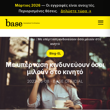
Μάρτιος 2026
—
Οι εγγραφές είναι ανοιχτές.
Περιορισμένες θέσεις.
Δηλώστε τώρα →
Αρχική
/
Magazine
/
Με υπέρταση κινδυνεύουν όσοι μιλούν στο
κινητό
Blog-EL
Με υπέρταση κινδυνεύουν όσοι
μιλούν στο κινητό
2023-05-08 · BASE OFFICIAL