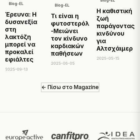
Blog-EL
Blog-EL
Blog-EL
Η καθιστική
Έρευνα: Η
Τι είναι η
ζωή
δυσανεξία
φυτοστερόλη
παράγοντας
στη
-Μειώνει
κινδύνου
λακτόζη
τον κίνδυνο
για
μπορεί να
καρδιακών
Αλτσχάιμερ
προκαλεί
παθήσεων
2025-05-15
εφιάλτες
2025-06-05
2025-09-13
← Πίσω στο Magazine