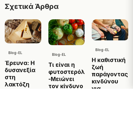
Σχετικά Άρθρα
Blog-EL
Blog-EL
Blog-EL
Η καθιστική
Έρευνα: Η
Τι είναι η
ζωή
δυσανεξία
φυτοστερόλη
παράγοντας
στη
-Μειώνει
κινδύνου
λακτόζη
τον κίνδυνο
για
μπορεί να
καρδιακών
Αλτσχάιμερ
προκαλεί
παθήσεων
2025-05-15
εφιάλτες
2025-06-05
2025-09-13
← Πίσω στο Magazine