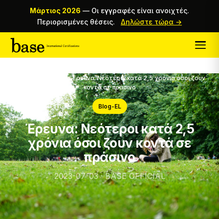
Μάρτιος 2026
—
Οι εγγραφές είναι ανοιχτές.
Περιορισμένες θέσεις.
Δηλώστε τώρα →
Αρχική
/
Magazine
/
Έρευνα: Νεότεροι κατά 2,5 χρόνια όσοι ζουν
κοντά σε πράσινο
Blog-EL
Έρευνα: Νεότεροι κατά 2,5
χρόνια όσοι ζουν κοντά σε
πράσινο
2023-07-03 · BASE OFFICIAL