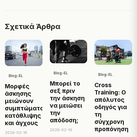
Σχετικά Άρθρα
Blog-EL
Blog-EL
Blog-EL
Μπορεί το
Cross
Μορφές
σεξ πριν
Training: Ο
άσκησης
την άσκηση
απόλυτος
μειώνουν
να μειώσει
οδηγός για
συμπτώματα
την
τη
κατάθλιψης
απόδοση;
σύγχρονη
και άγχους
προπόνηση
2026-02-16
2026-02-16