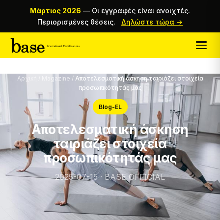
Μάρτιος 2026
—
Οι εγγραφές είναι ανοιχτές.
Περιορισμένες θέσεις.
Δηλώστε τώρα →
Αρχική
/
Magazine
/
Αποτελεσματική άσκηση ταιριάζει στοιχεία
προσωπικότητάς μας
Blog-EL
Αποτελεσματική άσκηση
ταιριάζει στοιχεία
προσωπικότητάς μας
2025-07-15 · BASE OFFICIAL