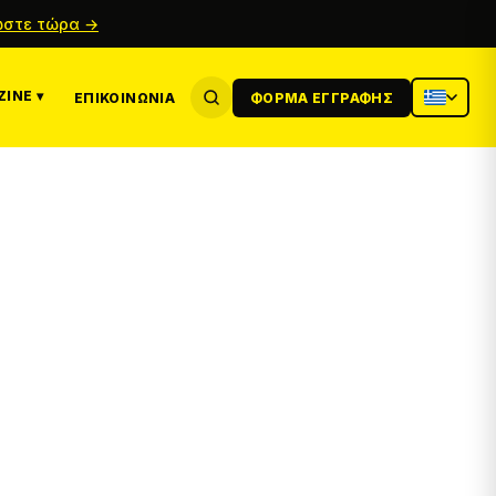
στε τώρα →
INE ▾
ΕΠΙΚΟΙΝΩΝΊΑ
ΦΌΡΜΑ ΕΓΓΡΑΦΉΣ