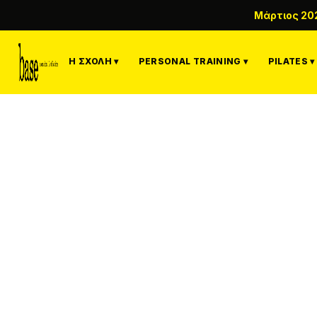
Μάρτιος 20
Η ΣΧΟΛΉ ▾
PERSONAL TRAINING ▾
PILATES ▾