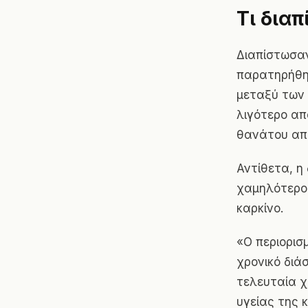
Τι δια
Διαπίστωσαν
παρατηρήθηκ
μεταξύ των 
λιγότερο απ
θανάτου από
Αντίθετα, η
χαμηλότερο 
καρκίνο.
«Ο περιορισ
χρονικό διά
τελευταία χ
υγείας της 