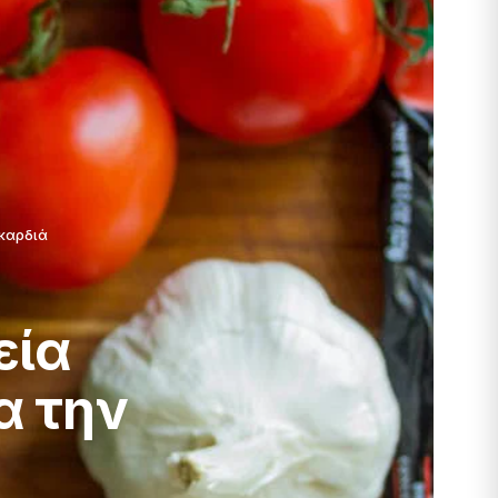
 καρδιά
εία
α την