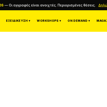
26
—
Οι εγγραφές είναι ανοιχτές. Περιορισμένες θέσεις.
Δηλώ
ΕΞΕΙΔΊΚΕΥΣΗ ▾
WORKSHOPS ▾
ON DEMAND ▾
MAGAZ