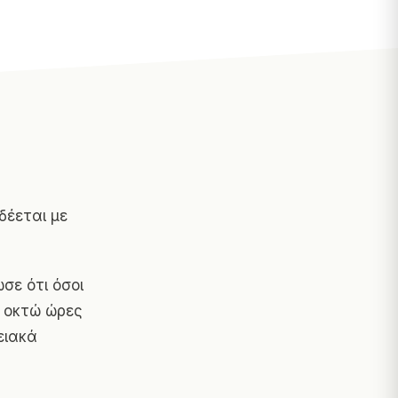
έεται με
σε ότι όσοι
ν οκτώ ώρες
ειακά