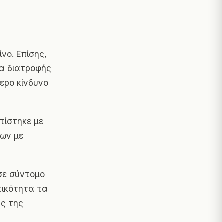
νο. Επίσης,
ια διατροφής
ερο κίνδυνο
τίστηκε με
μων με
σε σύντομο
τικότητα τα
ης της