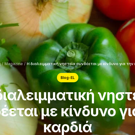
ή
/
Magazine
/
Η διαλειμματική νηστεία συνδέεται με κίνδυνο για την
Blog-EL
διαλειμματική νηστ
έεται με κίνδυνο γι
καρδιά