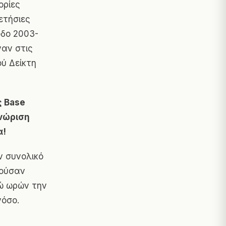
ορίες
ετήσιες
οδο 2003-
ναν στις
ύ Δείκτη
ς Base
γνώριση
α!
ν συνολικό
θούσαν
ώ ωρών την
νόσο.