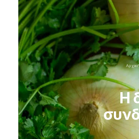
Αρχικ
Η 
συνδ