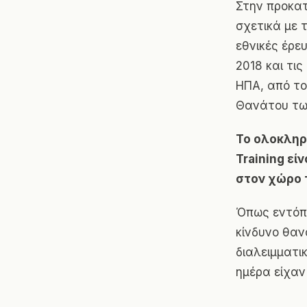
Στην προκατ
σχετικά με 
εθνικές έρε
2018 και τι
ΗΠΑ, από το
Θανάτου τω
Το ολοκληρω
Training εί
στον χώρο τ
Όπως εντόπι
κίνδυνο θαν
διαλειμματι
ημέρα είχαν