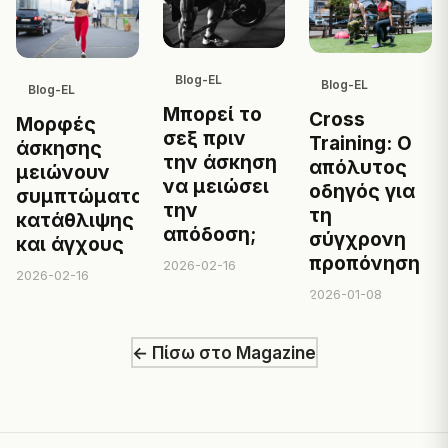
Blog-EL
Blog-EL
Blog-EL
Μπορεί το
Cross
Μορφές
σεξ πριν
Training: Ο
άσκησης
την άσκηση
απόλυτος
μειώνουν
να μειώσει
οδηγός για
συμπτώματα
την
τη
κατάθλιψης
απόδοση;
σύγχρονη
και άγχους
προπόνηση
2026-02-16
2026-02-16
2026-01-08
← Πίσω στο Magazine