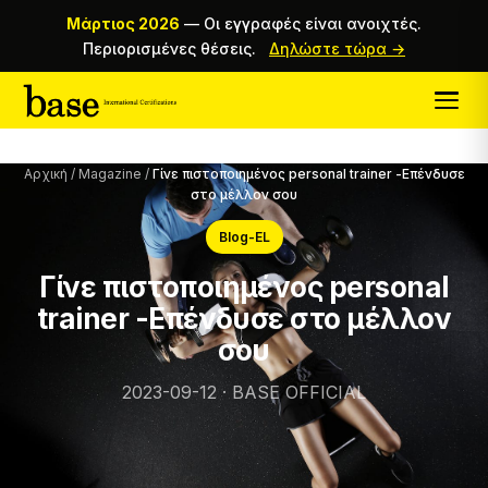
Μάρτιος 2026
—
Οι εγγραφές είναι ανοιχτές.
Περιορισμένες θέσεις.
Δηλώστε τώρα →
Αρχική
/
Magazine
/
Γίνε πιστοποιημένος personal trainer -Επένδυσε
στο μέλλον σου
Blog-EL
Γίνε πιστοποιημένος personal
trainer -Επένδυσε στο μέλλον
σου
2023-09-12 · BASE OFFICIAL