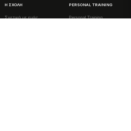
Η ΣΧΟΛΉ
PERSONAL TRAINING
Σχετικά με εμάς
Personal Training
Εκπαιδευτές
Certification
Magazine
Advanced Personal Training
Επικοινωνία
Health & Exercise Specialist
(HES)
ΕΠΙΚΟΙΝΩΝΊΑ
PILATES
210 970 2323
info@basetraining.gr
Pilates Certification
Επικοινωνία
Pilates Matwork & Props
Επικοινωνία
(Basic & Advanced)
Ενότητα Pilates Reformer
Εξειδίκευση Pilates
Equipment
Clinical Pilates |