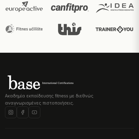
Ακαδημία εκπαίδευσης fitness με διεθνώς
αναγνωρισμένες πιστοποιήσεις.