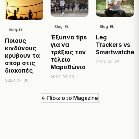
Blog-EL
Blog-EL
Blog-EL
Έξυπνα tips
Leg
Ποιους
για να
Trackers vs
κινδύνους
τρέξεις τον
Smartwatches
κρύβουν τα
τέλειο
2022-02-27
σπορ στις
Μαραθώνιο
διακοπές
2022-03-09
2023-07-30
← Πίσω στο Magazine