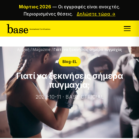
Μάρτιος 2026
—
Οι εγγραφές είναι ανοιχτές.
Περιορισμένες θέσεις.
Δηλώστε τώρα →
Αρχική
/
Magazine
/
Γιατί να ξεκινήσεις σήμερα πυγμαχία;
Blog-EL
Γιατί να ξεκινήσεις σήμερα
πυγμαχία;
2023-10-11 · BASE OFFICIAL