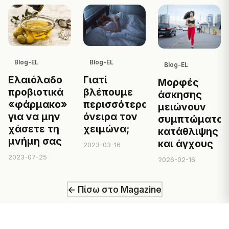
Blog-EL
Blog-EL
Blog-EL
Γιατί
Ελαιόλαδο
Μορφές
βλέπουμε
προβιοτικά
άσκησης
περισσότερα
«φάρμακο»
μειώνουν
όνειρα τον
για να μην
συμπτώματα
χειμώνα;
χάσετε τη
κατάθλιψης
μνήμη σας
και άγχους
2023-03-16
2023-07-25
2026-02-16
← Πίσω στο Magazine