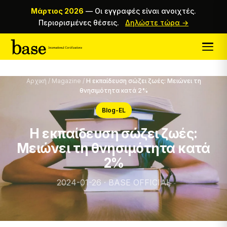
Μάρτιος 2026
—
Οι εγγραφές είναι ανοιχτές.
Περιορισμένες θέσεις.
Δηλώστε τώρα →
Αρχική
/
Magazine
/
Η εκπαίδευση σώζει ζωές: Μειώνει τη
θνησιμότητα κατά 2%
Blog-EL
Η εκπαίδευση σώζει ζωές:
Μειώνει τη θνησιμότητα κατά
2%
2024-01-26 · BASE OFFICIAL