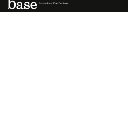
Ακαδημία εκπαίδευσης fitness με διεθνώς
αναγνωρισμένες πιστοποιήσεις.
Η ΣΧΟΛΉ
PERSONAL TRAINING
Σχετικά με εμάς
Personal Training
Εκπαιδευτές
Certification
Magazine
Advanced Personal Training
Επικοινωνία
Health & Exercise Specialist
(HES)
ΕΠΙΚΟΙΝΩΝΊΑ
PILATES
210 970 2323