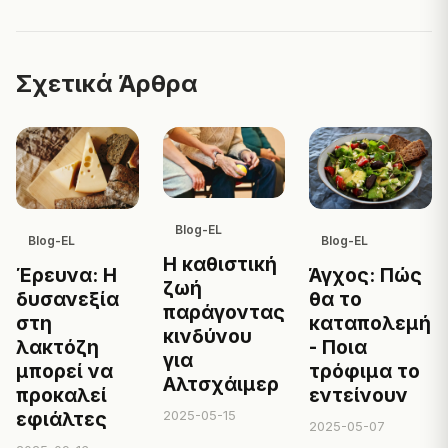
Σχετικά Άρθρα
Blog-EL
Blog-EL
Blog-EL
Η καθιστική
Έρευνα: Η
Άγχος: Πώς
ζωή
δυσανεξία
θα το
παράγοντας
στη
καταπολεμήσ
κινδύνου
λακτόζη
- Ποια
για
μπορεί να
τρόφιμα το
Αλτσχάιμερ
προκαλεί
εντείνουν
2025-05-15
εφιάλτες
2025-05-07