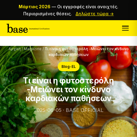
Μάρτιος 2026
—
Οι εγγραφές είναι ανοιχτές.
Περιορισμένες θέσεις.
Δηλώστε τώρα →
Αρχική
/
Magazine
/
Τι είναι η φυτοστερόλη -Μειώνει τον κίνδυνο
καρδιακών παθήσεων
Blog-EL
Τι είναι η φυτοστερόλη
-Μειώνει τον κίνδυνο
καρδιακών παθήσεων
2025-06-05 · BASE OFFICIAL