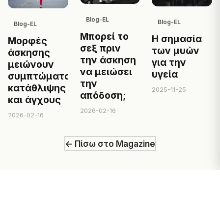
Blog-EL
Blog-EL
Blog-EL
Μπορεί το
Η σημασία
Μορφές
σεξ πριν
των μυών
άσκησης
την άσκηση
για την
μειώνουν
να μειώσει
υγεία
συμπτώματα
την
κατάθλιψης
2025-11-25
απόδοση;
και άγχους
2026-02-16
2026-02-16
← Πίσω στο Magazine