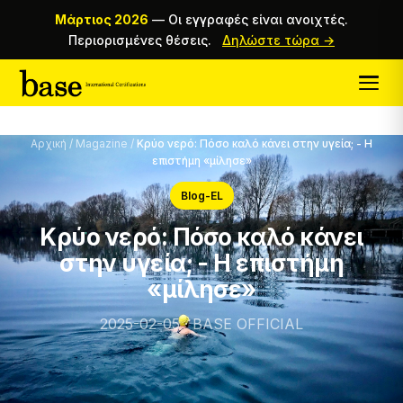
Μάρτιος 2026
—
Οι εγγραφές είναι ανοιχτές.
Περιορισμένες θέσεις.
Δηλώστε τώρα →
Αρχική
/
Magazine
/
Κρύο νερό: Πόσο καλό κάνει στην υγεία; - Η
επιστήμη «μίλησε»
Blog-EL
Κρύο νερό: Πόσο καλό κάνει
στην υγεία; - Η επιστήμη
«μίλησε»
2025-02-05 · BASE OFFICIAL