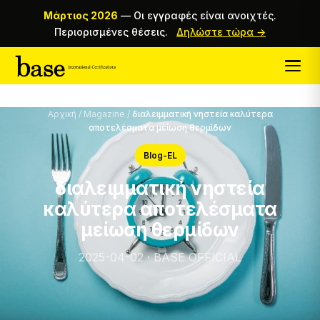
Μάρτιος 2026
—
Οι εγγραφές είναι ανοιχτές.
Περιορισμένες θέσεις.
Δηλώστε τώρα →
Αρχική
/
Magazine
/
διαλειμματική νηστεία καλύτερα
αποτελέσματα μείωση θερμίδων
Blog-EL
διαλειμματική νηστεία
καλύτερα αποτελέσματα
μείωση θερμίδων
2025-04-02 · BASE OFFICIAL