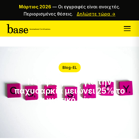
Μάρτιος 2026
—
Οι εγγραφές είναι ανοιχτές.
Περιορισμένες θέσεις.
Δηλώστε τώρα →
Αρχική
/
Magazine
/
Νέο φάρμακο για την παχυσαρκία μειώνει 25%
το σωματικό βάρος
Blog-EL
Νέο φάρμακο για την
παχυσαρκία μειώνει 25% το
σωματικό βάρος
2023-08-04 · BASE OFFICIAL