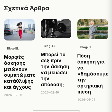
Σχετικά Άρθρα
Blog-EL
Blog-EL
Blog-EL
Μπορεί το
Πόση
Μορφές
σεξ πριν
άσκηση για
άσκησης
την άσκηση
να
μειώνουν
να μειώσει
«δαμάσουμε»
συμπτώματα
την
την
κατάθλιψης
απόδοση;
αρτηριακή
και άγχους
πίεση
2026-02-16
2026-02-16
2026-01-26