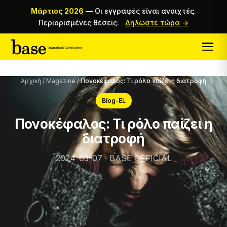
Μάρτιος 2026
—
Οι εγγραφές είναι ανοιχτές.
Περιορισμένες θέσεις.
Δηλώστε τώρα →
Αρχική
/
Magazine
/
Πονοκέφαλος: Τι ρόλο παίζει η διατροφή
Blog-EL
Πονοκέφαλος: Τι ρόλο παίζει η
διατροφή
2024-03-07 · BASE OFFICIAL