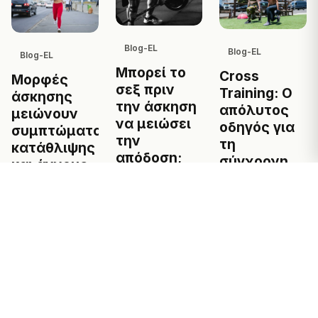
Blog-EL
Blog-EL
Blog-EL
Μπορεί το
Cross
Μορφές
σεξ πριν
Training: Ο
άσκησης
την άσκηση
απόλυτος
μειώνουν
να μειώσει
οδηγός για
συμπτώματα
την
τη
κατάθλιψης
απόδοση;
σύγχρονη
και άγχους
προπόνηση
2026-02-16
2026-02-16
2026-01-08
← Πίσω στο Magazine