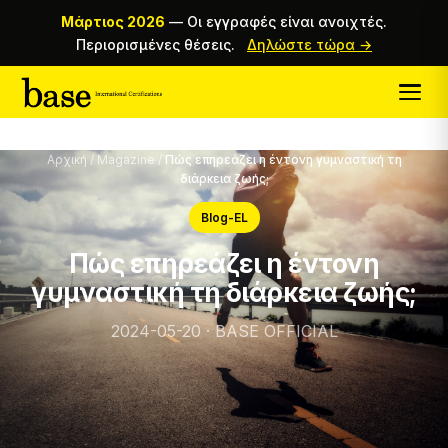
Μάρτιος 2026
—
Οι εγγραφές είναι ανοιχτές.
Περιορισμένες θέσεις.
Δηλώστε τώρα →
Αρχική
/
Magazine
/
Πώς επηρεάζει η έντονη γυμναστική τη
διάρκεια ζωής;
Blog-EL
Πώς επηρεάζει η έντονη
γυμναστική τη διάρκεια ζωής;
2024-05-20 · BASE OFFICIAL