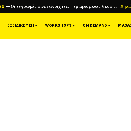
26
—
Οι εγγραφές είναι ανοιχτές. Περιορισμένες θέσεις.
Δηλώ
ΕΞΕΙΔΊΚΕΥΣΗ ▾
WORKSHOPS ▾
ON DEMAND ▾
MAGAZ