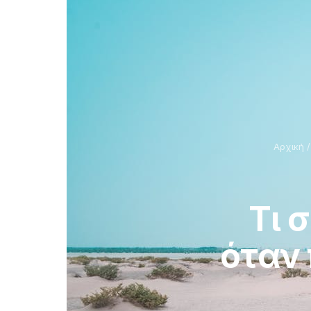
Αρχική
Τι 
όταν 