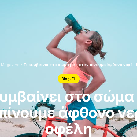
/
Magazine
/
Τι συμβαίνει στο σώμα μας όταν πίνουμε άφθονο νερό -
Blog-EL
συμβαίνει στο σώμα
πίνουμε άφθονο νε
οφέλη