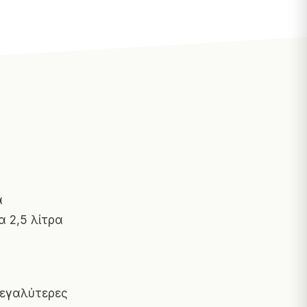
α
α 2,5 λίτρα
μεγαλύτερες