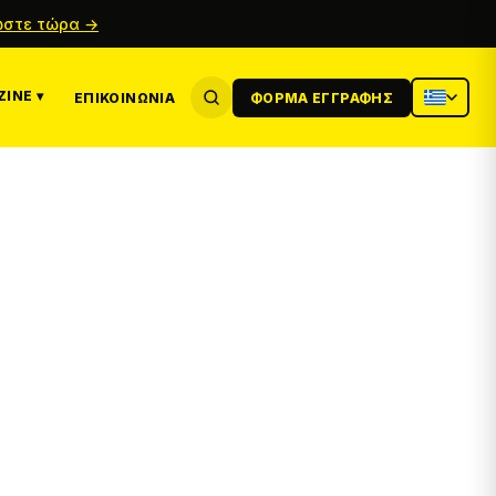
στε τώρα →
INE ▾
ΕΠΙΚΟΙΝΩΝΊΑ
ΦΌΡΜΑ ΕΓΓΡΑΦΉΣ