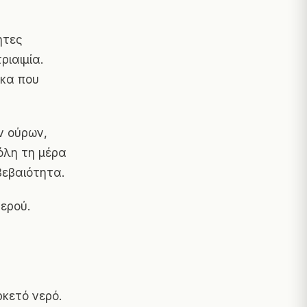
ητες
ιαιμία.
κα που
ν ούρων,
όλη τη μέρα
βεβαιότητα.
ερού.
ρκετό νερό.