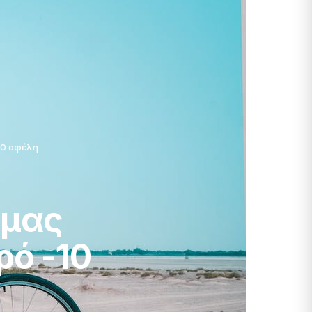
10 οφέλη
 μας
ρό -10