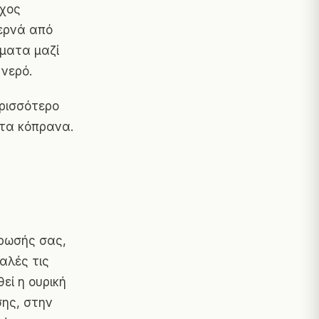
γχος
περνά από
γματα μαζί
 νερό.
ερισσότερο
στα κόπρανα.
θρωσής σας,
αλές τις
εί η ουρική
σης, στην