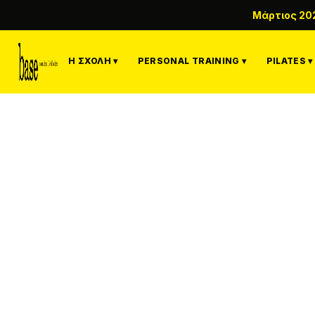
Μάρτιος 20
Η ΣΧΟΛΉ ▾
PERSONAL TRAINING ▾
PILATES ▾