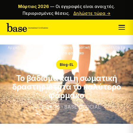
Μάρτιος 2026
—
Οι εγγραφές είναι ανοιχτές.
Περιορισμένες θέσεις.
Δηλώστε τώρα →
Αρχική
/
Magazine
/
Το βάδισμα και η σωματική δραστηριότητα το
καλύτερο φάρμακο
Blog-EL
Το βάδισμα και η σωματική
δραστηριότητα το καλύτερο
φάρμακο
2024-04-30 · BASE OFFICIAL