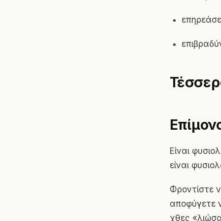
επηρεάσε
επιβραδύν
Τέσσερ
Επίμον
Είναι φυσιο
είναι φυσιολ
Φροντίστε ν
αποφύγετε ν
χθες «λιώσα