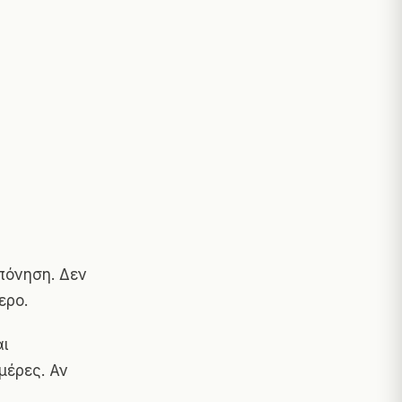
πόνηση. Δεν
ερο.
ι
μέρες. Αν