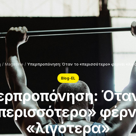
ή
/
Magazine
/
Υπερπροπόνηση: Όταν το «περισσότερο» φέρνει «λιγ
Blog-EL
ερπροπόνηση: Όταν
περισσότερο» φέρν
«λιγότερα»