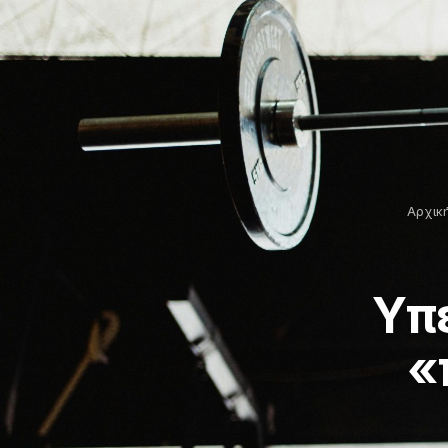
Αρχικ
Υπ
«