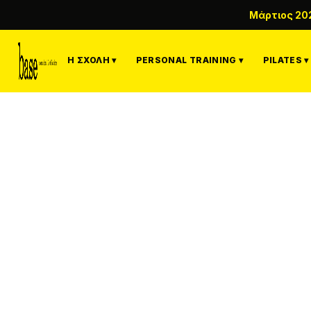
Μάρτιος 20
Η ΣΧΟΛΉ ▾
PERSONAL TRAINING ▾
PILATES ▾