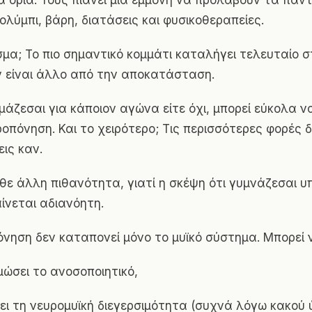
 όρια. Τους πιάνει μια εμμονή να προλάβουν τα πάντ
ολύμπι, βάρη, διατάσεις και φυσικοθεραπείες.
μα; Το πιο σημαντικό κομμάτι καταλήγει τελευταίο σ
ν είναι άλλο από την αποκατάσταση.
ιμάζεσαι για κάποιον αγώνα είτε όχι, μπορεί εύκολα ν
οπόνηση. Και το χειρότερο; Τις περισσότερες φορές δ
ις καν.
θε άλλη πιθανότητα, γιατί η σκέψη ότι γυμνάζεσαι υ
ίνεται αδιανόητη.
νηση δεν καταπονεί μόνο το μυϊκό σύστημα. Μπορεί 
ώσει το ανοσοποιητικό,
ει τη νευρομυϊκή διεγερσιμότητα (συχνά λόγω κακού 