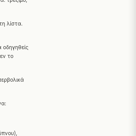
α: τρέξιμο,
τη λίστα.
α οδηγηθείς
εν το
περβολικά
να:
ύπνου),