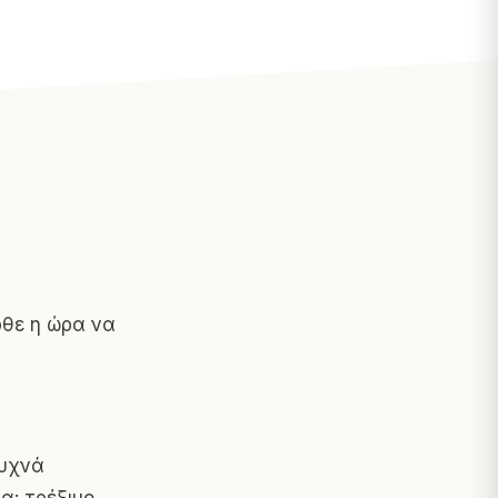
ρθε η ώρα να
συχνά