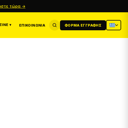
στε τώρα →
INE ▾
ΕΠΙΚΟΙΝΩΝΊΑ
ΦΌΡΜΑ ΕΓΓΡΑΦΉΣ