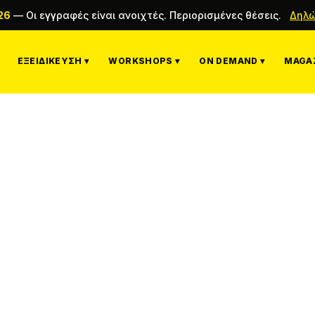
26
—
Οι εγγραφές είναι ανοιχτές. Περιορισμένες θέσεις.
Δηλώ
ΕΞΕΙΔΊΚΕΥΣΗ ▾
WORKSHOPS ▾
ON DEMAND ▾
MAGAZ