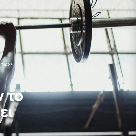
ότερα»
 το
ει