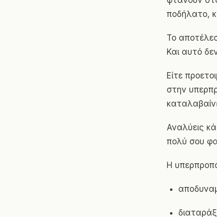
φτάνουν στα
ποδήλατο, κ
Το αποτέλεσ
Και αυτό δε
Είτε προετο
στην υπερπρ
καταλαβαίνε
Αναλύεις κά
πολύ σου φα
Η υπερπροπό
αποδυναμ
διαταράξ