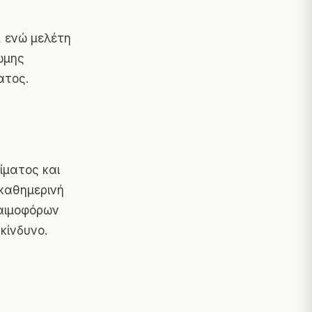
, ενώ μελέτη
ρώμης
ατος.
ίματος και
 καθημερινή
αιμοφόρων
κίνδυνο.