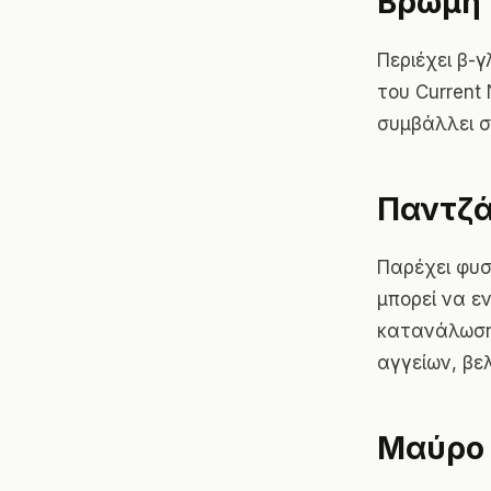
Βρώμη
Περιέχει β-
του Current 
συμβάλλει σ
Παντζά
Παρέχει φυσ
μπορεί να ε
κατανάλωση
αγγείων, βελ
Μαύρο 