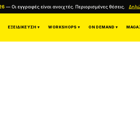
26
—
Οι εγγραφές είναι ανοιχτές. Περιορισμένες θέσεις.
Δηλώ
ΕΞΕΙΔΊΚΕΥΣΗ ▾
WORKSHOPS ▾
ON DEMAND ▾
MAGAZ