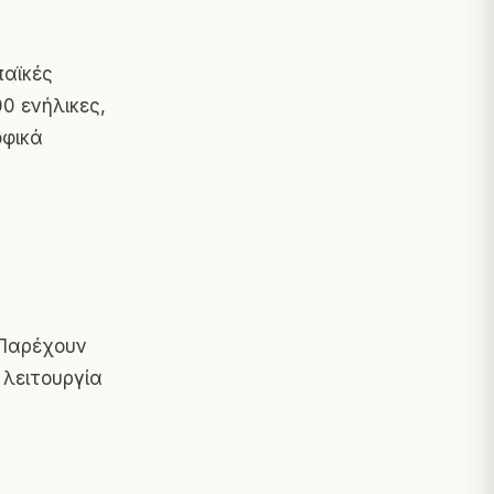
παϊκές
0 ενήλικες,
οφικά
 Παρέχουν
 λειτουργία