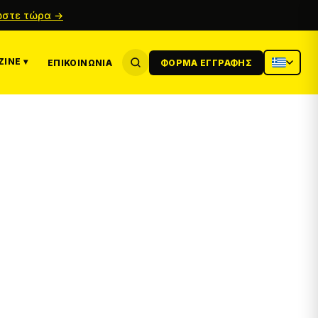
στε τώρα →
INE ▾
ΕΠΙΚΟΙΝΩΝΊΑ
ΦΌΡΜΑ ΕΓΓΡΑΦΉΣ