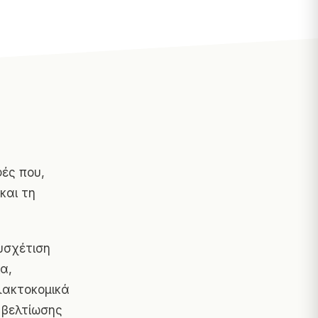
ές που,
και τη
υσχέτιση
α,
αλακτοκομικά
 βελτίωσης