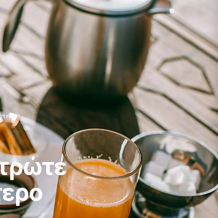
ότερο
 τρώτε
τερο