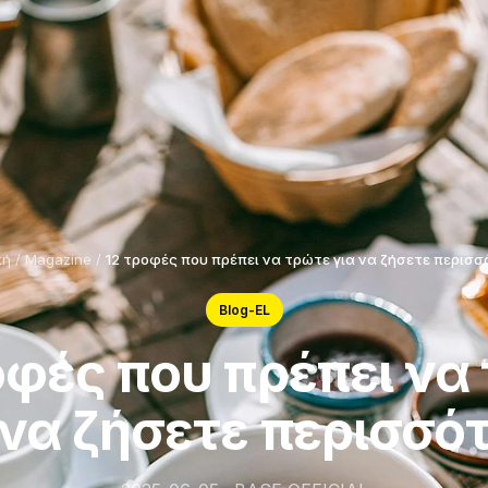
κή
/
Magazine
/
12 τροφές που πρέπει να τρώτε για να ζήσετε περισσ
Blog-EL
οφές που πρέπει να
 να ζήσετε περισσό