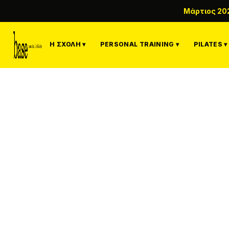
Μάρτιος 20
Η ΣΧΟΛΉ ▾
PERSONAL TRAINING ▾
PILATES ▾