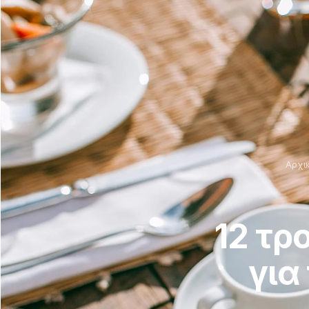
Αρχι
12 τρ
για