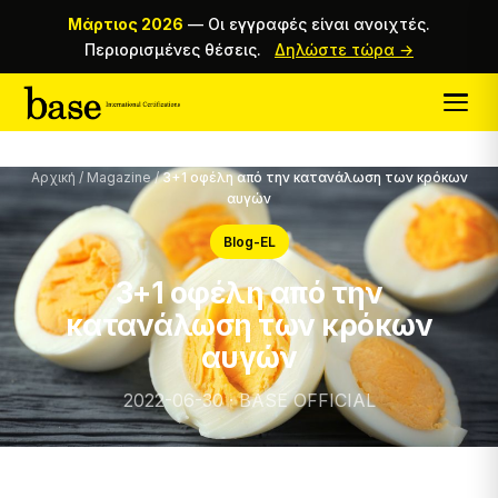
Μάρτιος 2026
—
Οι εγγραφές είναι ανοιχτές.
Περιορισμένες θέσεις.
Δηλώστε τώρα →
Αρχική
/
Magazine
/
3+1 οφέλη από την κατανάλωση των κρόκων
αυγών
Blog-EL
3+1 οφέλη από την
κατανάλωση των κρόκων
αυγών
2022-06-30 · BASE OFFICIAL