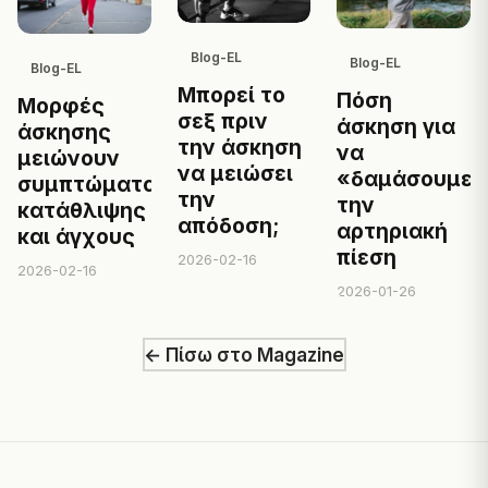
Blog-EL
Blog-EL
Blog-EL
Μπορεί το
Πόση
Μορφές
σεξ πριν
άσκηση για
άσκησης
την άσκηση
να
μειώνουν
να μειώσει
«δαμάσουμε»
συμπτώματα
την
την
κατάθλιψης
απόδοση;
αρτηριακή
και άγχους
πίεση
2026-02-16
2026-02-16
2026-01-26
← Πίσω στο Magazine