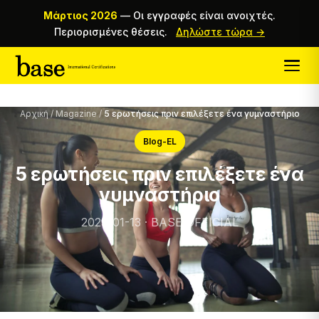
Μάρτιος 2026
—
Οι εγγραφές είναι ανοιχτές.
Περιορισμένες θέσεις.
Δηλώστε τώρα →
Αρχική
/
Magazine
/
5 ερωτήσεις πριν επιλέξετε ένα γυμναστήριο
Blog-EL
5 ερωτήσεις πριν επιλέξετε ένα
γυμναστήριο
2025-01-13 · BASE OFFICIAL