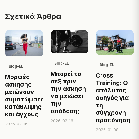
Σχετικά Άρθρα
Blog-EL
Blog-EL
Blog-EL
Μπορεί το
Cross
Μορφές
σεξ πριν
Training: Ο
άσκησης
την άσκηση
απόλυτος
μειώνουν
να μειώσει
οδηγός για
συμπτώματα
την
τη
κατάθλιψης
απόδοση;
σύγχρονη
και άγχους
προπόνηση
2026-02-16
2026-02-16
2026-01-08