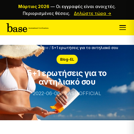
Μάρτιος 2026
—
Οι εγγραφές είναι ανοιχτές.
Περιορισμένες θέσεις.
Δηλώστε τώρα →
Αρχική
/
Magazine
/
5+1 ερωτήσεις για το αντηλιακό σου
Blog-EL
5+1 ερωτήσεις για το
αντηλιακό σου
2022-06-06 · BASE OFFICIAL