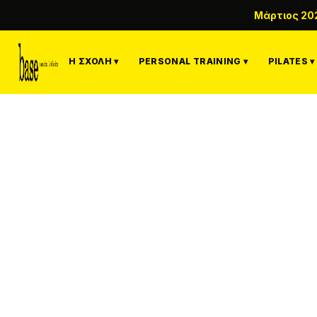
Μάρτιος 20
Η ΣΧΟΛΉ ▾
PERSONAL TRAINING ▾
PILATES ▾