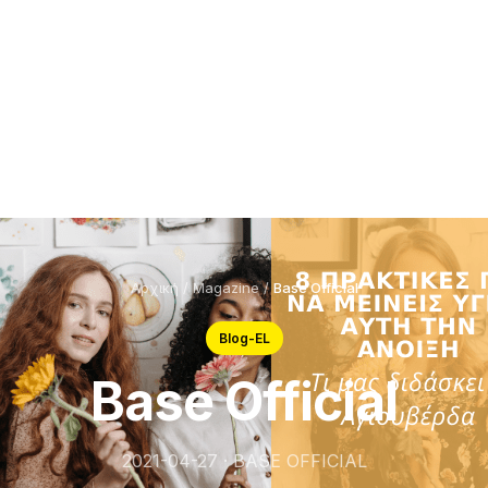
Αρχική
/
Magazine
/
Base Official
Blog-EL
Base Official
2021-04-27 · BASE OFFICIAL