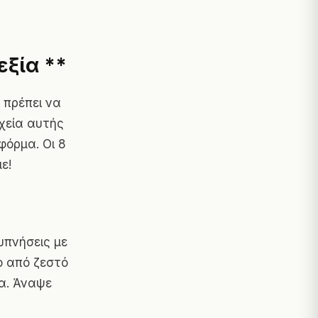
ξία **
 πρέπει να
χεία αυτής
φόρμα. Οι 8
ε!
ξυπνήσεις με
ο από ζεστό
ια. Άναψε