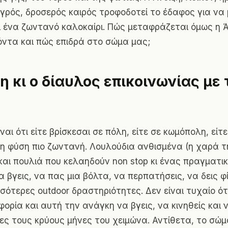
υγρός, δροσερός καιρός τροφοδοτεί το έδαφος για να
 ένα ζωντανό καλοκαίρι. Πώς μεταφράζεται όμως η Ά
ντα και πώς επιδρά στο σώμα μας;
η κι ο δίαυλος επικοινωνίας με 
ναι ότι είτε βρίσκεσαι σε πόλη, είτε σε κωμόπολη, είτε
τη φύση πιο ζωντανή. Λουλούδια ανθισμένα (η χαρά τ
 και πουλιά που κελαηδούν non stop κι ένας πραγματικ
α βγεις, να πας μια βόλτα, να περπατήσεις, να δεις φ
σότερες outdoor δραστηριότητες. Δεν είναι τυχαίο ότ
ορία και αυτή την ανάγκη να βγεις, να κινηθείς και 
ισες τους κρύους μήνες του χειμώνα. Αντίθετα, το σώ