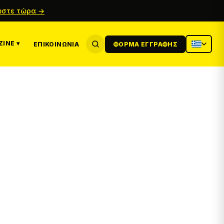
στε τώρα →
INE ▾
ΕΠΙΚΟΙΝΩΝΊΑ
ΦΌΡΜΑ ΕΓΓΡΑΦΉΣ