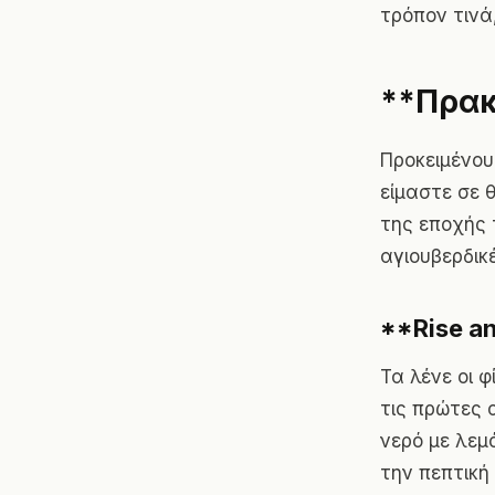
τρόπον τινά
**Πρακ
Προκειμένου
είμαστε σε 
της εποχής 
αγιουβερδικ
**Rise an
Τα λένε οι φ
τις πρώτες 
νερό με λεμ
την πεπτική