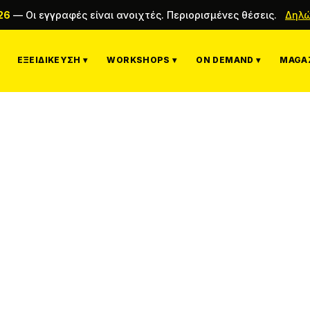
26
—
Οι εγγραφές είναι ανοιχτές. Περιορισμένες θέσεις.
Δηλώ
ΕΞΕΙΔΊΚΕΥΣΗ ▾
WORKSHOPS ▾
ON DEMAND ▾
MAGAZ