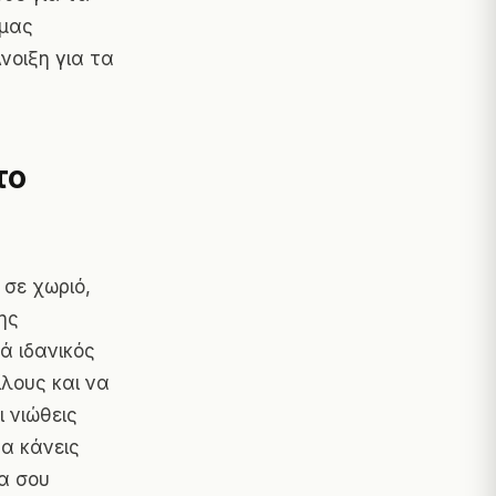
 μας
νοιξη για τα
το
 σε χωριό,
ης
ά ιδανικός
ίλους και να
ι νιώθεις
να κάνεις
μα σου