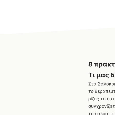
8 πρακτ
Τι μας 
Στα Σανσκρι
το θεραπευτ
ρίζες του σ
συγχρονίζετ
του αέρα, τη