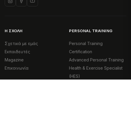
Η ΣΧΟΛΉ
PERSONAL TRAINING
Σχετικά με εμάς
Personal Training
Εκπαιδευτές
Certification
Magazine
Advanced Personal Training
Επικοινωνία
Health & Exercise Specialist
(HES)
ΕΠΙΚΟΙΝΩΝΊΑ
PILATES
210 970 2323
info@basetraining.gr
Pilates Certification
Επικοινωνία
Pilates Matwork & Props
Επικοινωνία
(Basic & Advanced)
Ενότητα Pilates Reformer