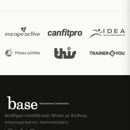
Ακαδημία εκπαίδευσης fitness με διεθνώς
αναγνωρισμένες πιστοποιήσεις.