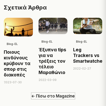
Σχετικά Άρθρα
Blog-EL
Blog-EL
Blog-EL
Έξυπνα tips
Leg
Ποιους
για να
Trackers vs
κινδύνους
τρέξεις τον
Smartwatches
κρύβουν τα
τέλειο
2022-02-27
σπορ στις
Μαραθώνιο
διακοπές
2022-03-09
2023-07-30
← Πίσω στο Magazine