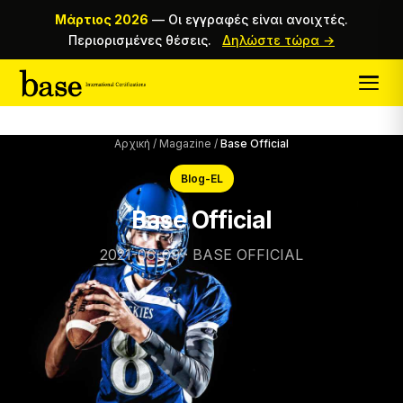
Μάρτιος 2026
—
Οι εγγραφές είναι ανοιχτές.
Περιορισμένες θέσεις.
Δηλώστε τώρα →
Αρχική
/
Magazine
/
Base Official
Blog-EL
Base Official
2021-06-09 · BASE OFFICIAL