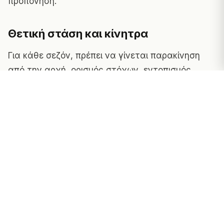
προπόνηση.
Θετική στάση και κίνητρα
Για κάθε σεζόν, πρέπει να γίνεται παρακίνηση
από την αρχή, ορισμός στόχων, εντοπισμός
αδυναμιών και δυνατοτήτων και ανάπτυξη
προπόνησης από τον προπονητή ώστε η ομάδα
να μπορεί να ανταποκριθεί και να αναπτυχθεί.
Προστατευτικός εξοπλισμός
Τα κράνη, τα μαξιλάρια ώμων και τα
προστατευτικά στόματος είναι όλα απαραίτητα
για την ασφάλεια των παικτών, μιας και το
αμερικανικό ποδόσφαιρο φημίζεται για τα βίαια