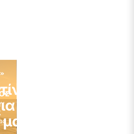
ασία της ψυχικής μας
τίνα ο
ια την
 μας