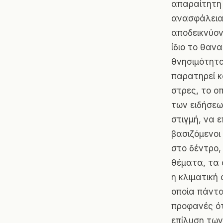
απαραίτητη 
ανασφάλεια 
αποδεικνύον
ίδιο το θαν
θνησιμότητα
παρατηρεί κ
στρες, το ο
των ειδήσεων
στιγμή, να 
βασιζόμενοι
στο δέντρο,
θέματα, τα 
η κλιματική
οποία πάντα
προφανές ότ
επίλυση των