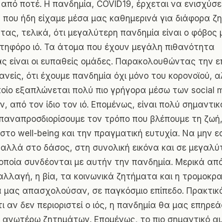
από ποτέ. Η πανδημία, COVID19, έρχεται να ενισχύσε
που ήδη είχαμε μέσα μας καθημερινά για διάφορα ζ
τας, τελικά, ότι μεγαλύτερη πανδημία είναι ο φόβος
ατηφόρο ιό. Τα άτομα που έχουν μεγάλη πιθανότητα
ς είναι οι ευπαθείς ομάδες. Παρακολουθώντας την ε
ανείς, ότι έχουμε πανδημία όχι μόνο του κορονοϊού, α
ποίο εξαπλώνεται πολύ πιο γρήγορα μέσω των social m
, από τον ίδιο τον ιό. Επομένως, είναι πολύ σημαντι
επαναπροσδιορίσουμε τον τρόπο που βλέπουμε τη ζωή
 στο well-being και την πραγματική ευτυχία. Να μην 
 αλλά στο δάσος, στη συνολική εικόνα και σε μεγαλύ
οποία συνδέονται με αυτήν την πανδημία. Μερικά από
 αλλαγή, η βία, τα κοινωνικά ζητήματα και η τρομοκρ
 μας απασχολούσαν, σε παγκόσμιο επίπεδο. Πρακτικά
ι αν δεν περιοριστεί ο ιός, η πανδημία θα μας επηρεά
 ανωτέρω ζητημάτων. Επομένως, το πιο σημαντικό α