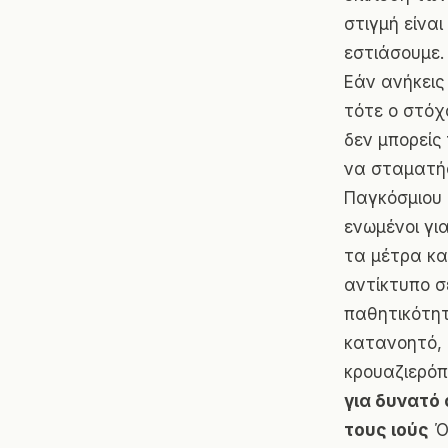
στιγμή είνα
εστιάσουμε. 
Εάν ανήκεις 
τότε ο στόχ
δεν μπορείς
να σταματήσ
Παγκόσμιου 
ενωμένοι γι
τα μέτρα κα
αντίκτυπο σ
παθητικότητα
κατανοητό, 
κρουαζιερόπ
για δυνατό 
τους ιούς
Όλ