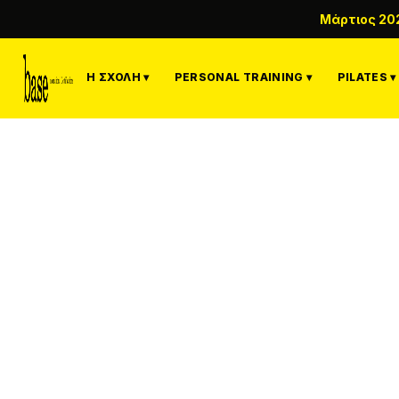
Μάρτιος 20
Η ΣΧΟΛΉ ▾
PERSONAL TRAINING ▾
PILATES ▾