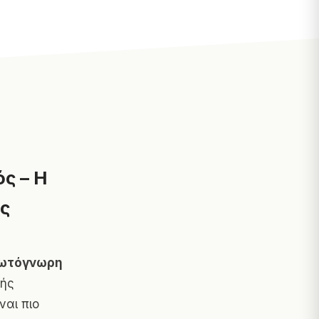
ς – Η
ς
ρωτόγνωρη
κής
ναι πιο