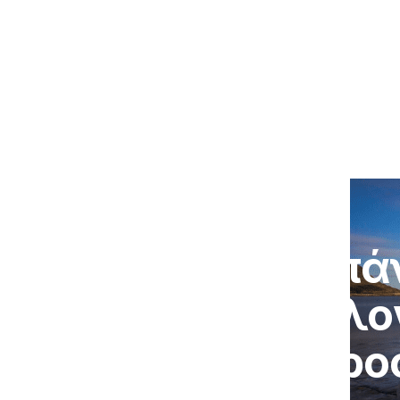
Αρχική
/
Magazine
/
«
«Απάν
διαλο
προ