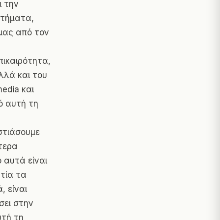
ι την
ητήματα,
 μας από τον
πικαιρότητα,
λλά και του
edia και
κό αυτή τη
,
εστιάσουμε
τερα
 αυτά είναι
ατία τα
, είναι
σει στην
υτή τη