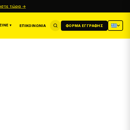
στε τώρα →
INE ▾
ΕΠΙΚΟΙΝΩΝΊΑ
ΦΌΡΜΑ ΕΓΓΡΑΦΉΣ