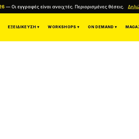
26
—
Οι εγγραφές είναι ανοιχτές. Περιορισμένες θέσεις.
Δηλώ
ΕΞΕΙΔΊΚΕΥΣΗ ▾
WORKSHOPS ▾
ON DEMAND ▾
MAGAZ