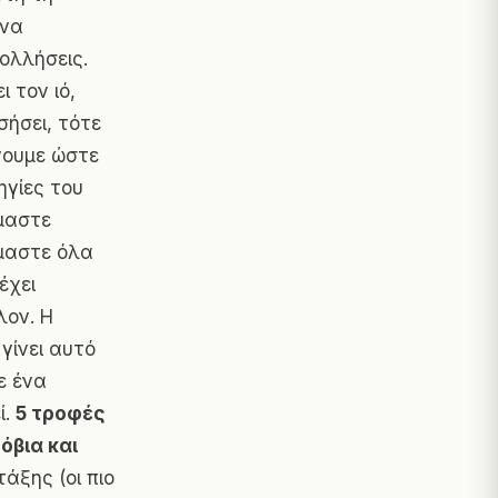
 να
κολλήσεις.
 τον ιό,
σήσει, τότε
άνουμε ώστε
ηγίες του
ίμαστε
όμαστε όλα
έχει
λον. Η
 γίνει αυτό
ε ένα
ί.
5 τροφές
όβια και
άξης (οι πιο