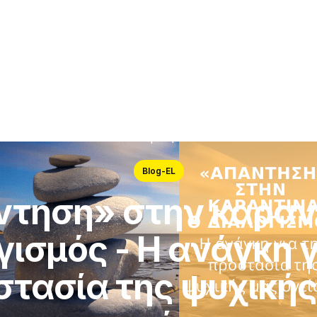
Απάντηση» στην καραντίνα ο διαλογισμός - Η ανάγκη για την προστ
υγείας
Blog-EL
τηση» στην καραν
γισμός - Η ανάγκη γ
στασία της ψυχικής