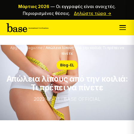
Μάρτιος 2026
—
Οι εγγραφές είναι ανοιχτές.
Περιορισμένες θέσεις.
Δηλώστε τώρα →
Αρχική
/
Magazine
/
Απώλεια λίπους από την κοιλιά: Τι πρέπει να
πίνετε
Blog-EL
Απώλεια λίπους από την κοιλιά:
Τι πρέπει να πίνετε
2022-05-31 · BASE OFFICIAL