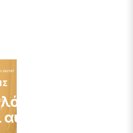
ι αυτό!
 λόγοι
ι αυτό!