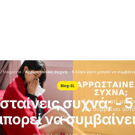
/
Magazine
/
Αρρωσταίνεις συχνά; - 5 λόγοι γιατί μπορεί να συμβαίνε
Blog-EL
ταίνεις συχνά; - 5
μπορεί να συμβαίνε