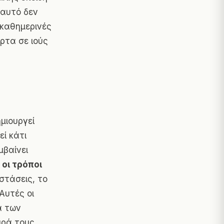
 αυτό δεν
 καθημερινές
ρτα σε ιούς
μιουργεί
εί κάτι
μβαίνει
 οι τρόποι
στάσεις, το
Αυτές οι
α των
ιρά τους