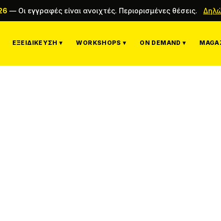
26
—
Οι εγγραφές είναι ανοιχτές. Περιορισμένες θέσεις.
Δηλώ
ΕΞΕΙΔΊΚΕΥΣΗ ▾
WORKSHOPS ▾
ON DEMAND ▾
MAGAZ