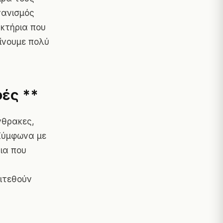
γανισμός
ακτήρια που
ίνουμε πολύ
ές **
νθρακες,
 Σύμφωνα με
ια που
πιτεθούν