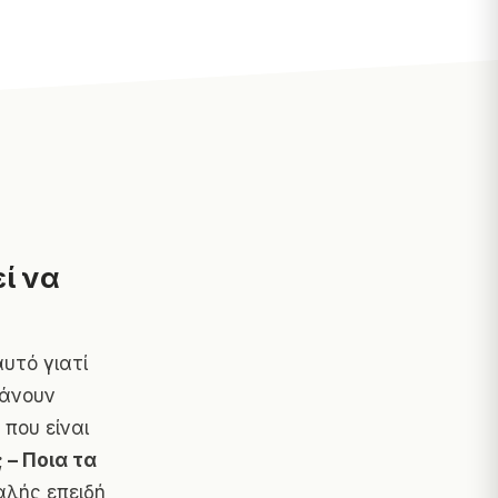
εί να
αυτό γιατί
κάνουν
 που είναι
 – Ποια τα
φαλής επειδή