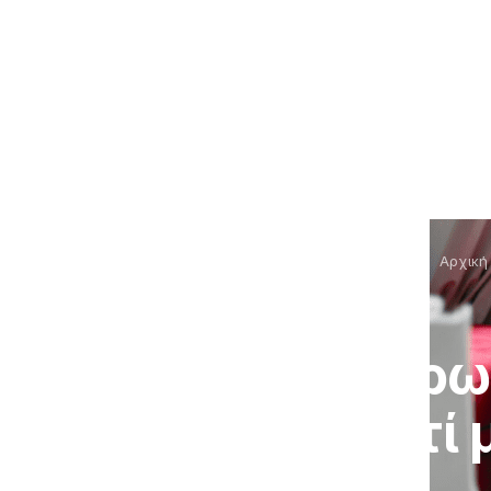
Αρχική
Αρρωσ
γιατί 