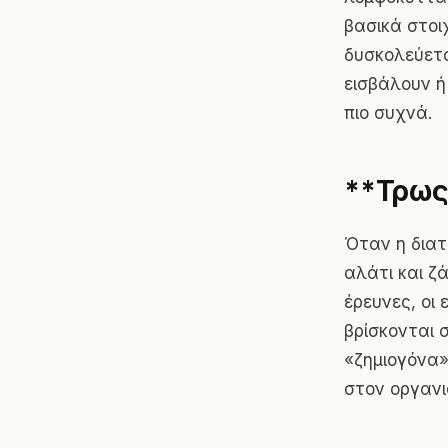
βασικά στοι
δυσκολεύετα
εισβάλουν ή
πιο συχνά.
**Τρως
Όταν η διατ
αλάτι και ζ
έρευνες, οι
βρίσκονται 
«ζημιογόνα»
στον οργανι