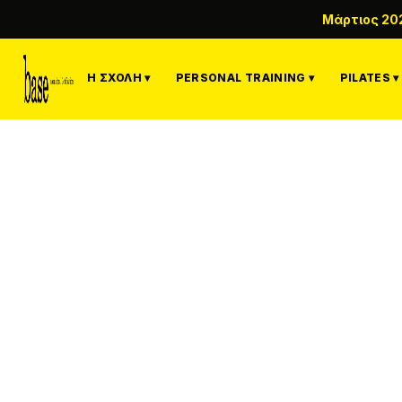
Μάρτιος 20
Η ΣΧΟΛΉ ▾
PERSONAL TRAINING ▾
PILATES ▾