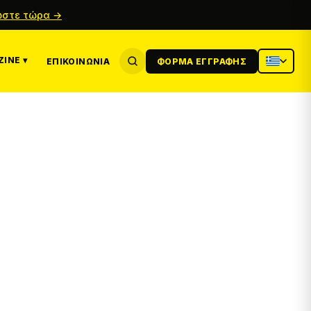
στε τώρα →
INE ▾
ΕΠΙΚΟΙΝΩΝΊΑ
ΦΌΡΜΑ ΕΓΓΡΑΦΉΣ