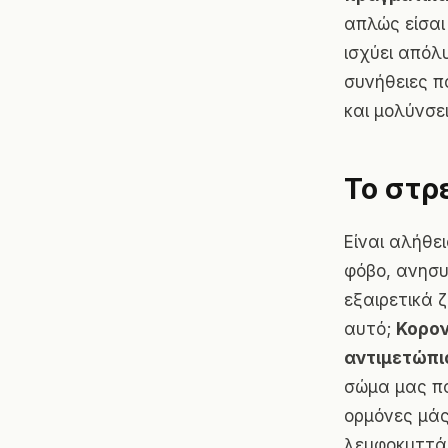
απλώς είσαι
ισχύει απόλ
συνήθειες π
και μολύνσε
Το στρ
Είναι αλήθε
φόβο, ανησυ
εξαιρετικά 
αυτό;
Κορον
αντιμετώπι
σώμα μας πα
ορμόνες μάς
λεμφοκυττάρ