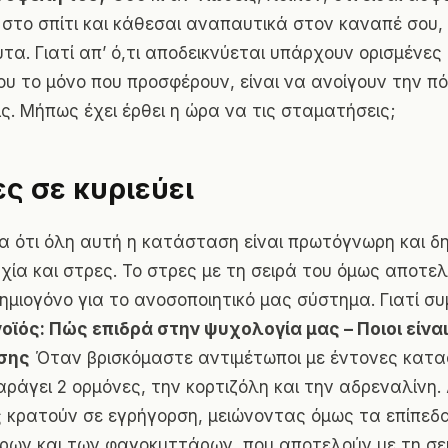
 στο σπίτι και κάθεσαι αναπαυτικά στον καναπέ σου,
υτα. Γιατί απ’ ό,τι αποδεικνύεται υπάρχουν ορισμένες
ου το μόνο που προσφέρουν, είναι να ανοίγουν την πό
ις. Μήπως έχει έρθει η ώρα να τις σταματήσεις;
ες σε κυριεύει
ια ότι όλη αυτή η κατάσταση είναι πρωτόγνωρη και δη
χία και στρες. Το στρες με τη σειρά του όμως αποτελ
ζημιογόνο για το ανοσοποιητικό μας σύστημα. Γιατί συ
οϊός: Πώς επιδρά στην ψυχολογία μας – Ποιοι είναι
σης
Όταν βρισκόμαστε αντιμέτωποι με έντονες κατα
ράγει 2 ορμόνες, την κορτιζόλη και την αδρεναλίνη. 
 κρατούν σε εγρήγορση, μειώνοντας όμως τα επίπεδ
ων και των φαγοκυττάρων, που αποτελούν με τη σε