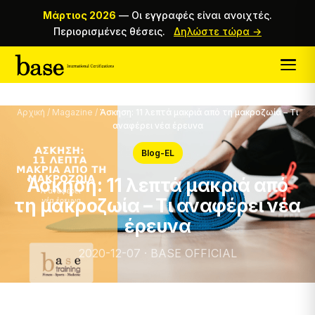
Μάρτιος 2026
—
Οι εγγραφές είναι ανοιχτές.
Περιορισμένες θέσεις.
Δηλώστε τώρα →
Αρχική
/
Magazine
/
Άσκηση: 11 λεπτά μακριά από τη μακροζωία – Τι
αναφέρει νέα έρευνα
Blog-EL
Άσκηση: 11 λεπτά μακριά από
τη μακροζωία – Τι αναφέρει νέα
έρευνα
2020-12-07 · BASE OFFICIAL