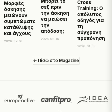
Μπορεί το
Cross
Μορφές
σεξ πριν
Training: Ο
άσκησης
την άσκηση
απόλυτος
μειώνουν
να μειώσει
οδηγός για
συμπτώματα
την
τη
κατάθλιψης
απόδοση;
σύγχρονη
και άγχους
προπόνηση
2026-02-16
2026-02-16
2026-01-08
← Πίσω στο Magazine