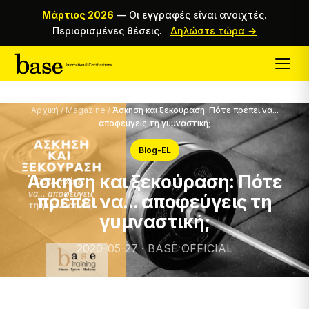
Μάρτιος 2026
—
Οι εγγραφές είναι ανοιχτές.
Περιορισμένες θέσεις.
Δηλώστε τώρα →
Αρχική
/
Magazine
/
Άσκηση και ξεκούραση: Πότε πρέπει να...
αποφεύγεις τη γυμναστική;
Blog-EL
Άσκηση και ξεκούραση: Πότε
πρέπει να... αποφεύγεις τη
γυμναστική;
2020-05-27 · BASE OFFICIAL