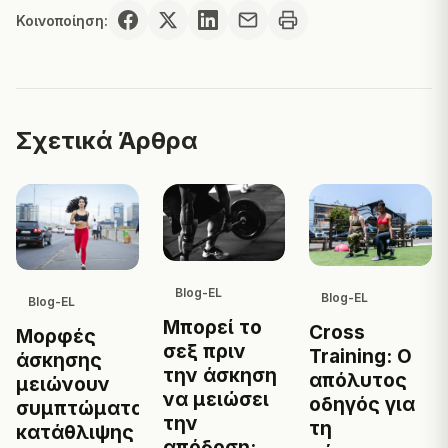
Κοινοποίηση:
Σχετικά Άρθρα
Blog-EL
Blog-EL
Blog-EL
Μπορεί το
Cross
Μορφές
σεξ πριν
Training: Ο
άσκησης
την άσκηση
απόλυτος
μειώνουν
να μειώσει
οδηγός για
συμπτώματα
την
τη
κατάθλιψης
απόδοση;