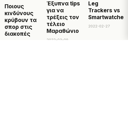
Έξυπνα tips
Leg
Ποιους
για να
Trackers vs
κινδύνους
τρέξεις τον
Smartwatches
κρύβουν τα
τέλειο
2022-02-27
σπορ στις
Μαραθώνιο
διακοπές
2022-03-09
2023-07-30
← Πίσω στο Magazine