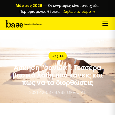
Μάρτιος 2026
—
Οι εγγραφές είναι ανοιχτές.
Περιορισμένες θέσεις.
Δηλώστε τώρα →
Αρχική
/
Magazine
/
Άσκηση “σανίδα”: Τέσσερα βασικά λάθη που
κάνεις και πως να τα διορθώσεις
Blog-EL
Άσκηση “σανίδα”: Τέσσερα
βασικά λάθη που κάνεις και
πως να τα διορθώσεις
2021-12-03 · BASE OFFICIAL