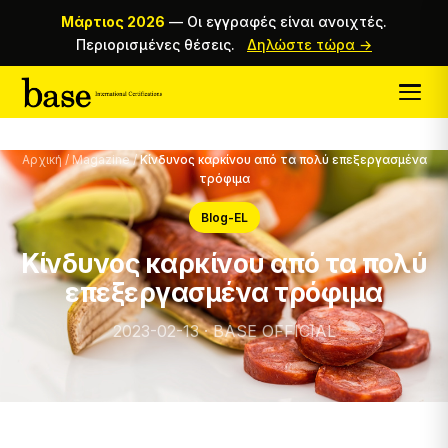
Μάρτιος 2026
—
Οι εγγραφές είναι ανοιχτές.
Περιορισμένες θέσεις.
Δηλώστε τώρα →
Αρχική
/
Magazine
/
Κίνδυνος καρκίνου από τα πολύ επεξεργασμένα
τρόφιμα
Blog-EL
Κίνδυνος καρκίνου από τα πολύ
επεξεργασμένα τρόφιμα
2023-02-13 · BASE OFFICIAL