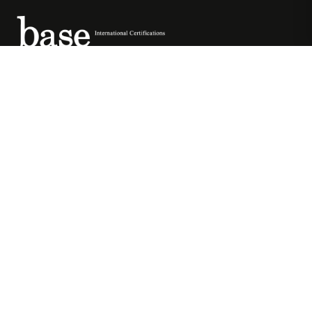
Ακαδημία εκπαίδευσης fitness με διεθνώς
αναγνωρισμένες πιστοποιήσεις.
Η ΣΧΟΛΉ
PERSONAL TRAINING
Σχετικά με εμάς
Personal Training
Εκπαιδευτές
Certification
Magazine
Advanced Personal Training
Επικοινωνία
Health & Exercise Specialist
(HES)
ΕΠΙΚΟΙΝΩΝΊΑ
PILATES