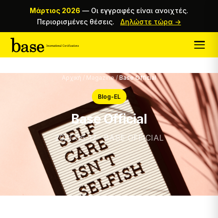
Μάρτιος 2026
—
Οι εγγραφές είναι ανοιχτές.
Περιορισμένες θέσεις.
Δηλώστε τώρα →
Αρχική
/
Magazine
/
Base Official
Blog-EL
Base Official
2021-06-17 · BASE OFFICIAL