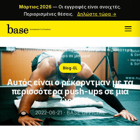
Μάρτιος 2026
—
Οι εγγραφές είναι ανοιχτές.
Περιορισμένες θέσεις.
Δηλώστε τώρα →
Αρχική
/
Magazine
/
Αυτός είναι ο ρέκορντμαν με τα περισσότερα
push-ups σε μία ώρα!
Blog-EL
Αυτός είναι ο ρέκορντμαν με τα
περισσότερα push-ups σε μία
ώρα!
2022-06-21 · BASE OFFICIAL