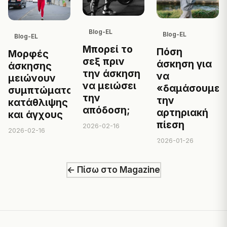
Blog-EL
Blog-EL
Blog-EL
Μπορεί το
Πόση
Μορφές
σεξ πριν
άσκηση για
άσκησης
την άσκηση
να
μειώνουν
να μειώσει
«δαμάσουμε»
συμπτώματα
την
την
κατάθλιψης
απόδοση;
αρτηριακή
και άγχους
πίεση
2026-02-16
2026-02-16
2026-01-26
← Πίσω στο Magazine