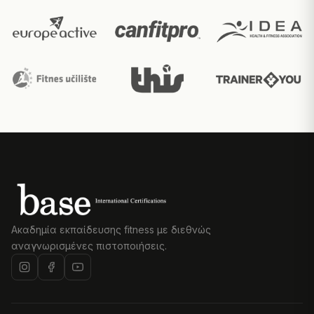
Ακαδημία εκπαίδευσης fitness με διεθνώς
αναγνωρισμένες πιστοποιήσεις.