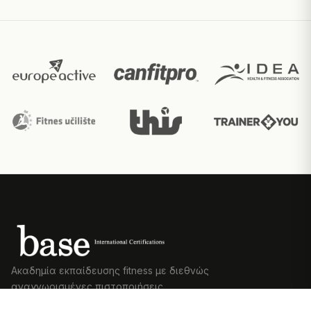
Ακαδημία εκπαίδευσης fitness με διεθνώς
αναγνωρισμένες πιστοποιήσεις.