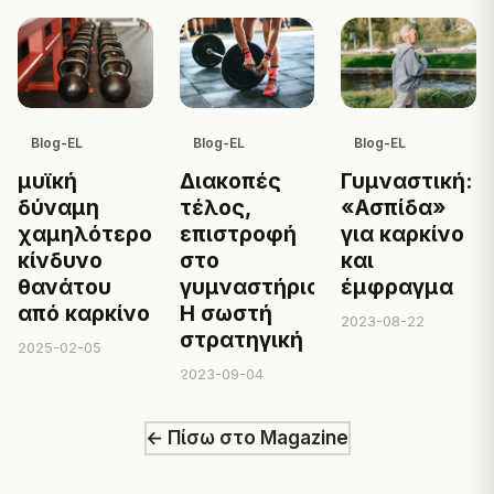
Blog-EL
Blog-EL
Blog-EL
Γυμναστική:
μυϊκή
Διακοπές
«Ασπίδα»
δύναμη
τέλος,
για καρκίνο
χαμηλότερο
επιστροφή
και
κίνδυνο
στο
έμφραγμα
θανάτου
γυμναστήριο:
από καρκίνο
Η σωστή
2023-08-22
στρατηγική
2025-02-05
2023-09-04
← Πίσω στο Magazine