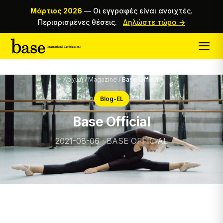
Μάρτιος 2026
—
Οι εγγραφές είναι ανοιχτές.
Περιορισμένες θέσεις.
Δηλώστε τώρα →
Αρχική
/
Magazine
/
Base Official
Blog-EL
Base Official
2021-08-06 · BASE OFFICIAL