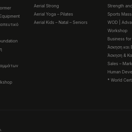
Aerial Strong
Strength an
former
Aerial Yoga – Pilates
Sports Mass
 Equipment
Aerial Kids – Natal – Seniors
WOD | Advan
εραπευτικό
Workshop
Business for
oundation
Άσκηση και
η
Άσκηση & Κ
Sales – Mark
ραμμάτων
Human Deve
* World Cert
rkshop
.