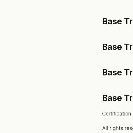
Base Tr
Base T
Base T
Base T
Certification
All rights r