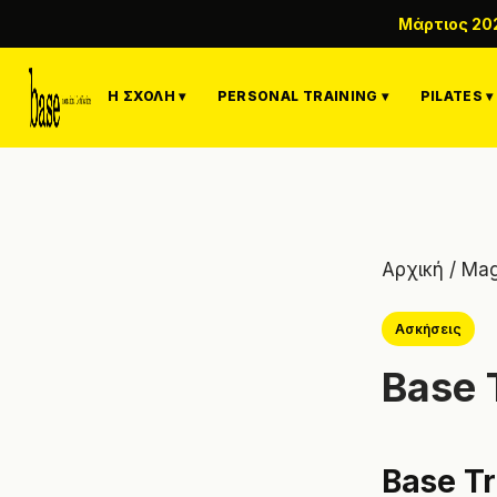
Μάρτιος 20
Η ΣΧΟΛΉ ▾
PERSONAL TRAINING ▾
PILATES ▾
Αρχική
/
Mag
Ασκήσεις
Base 
Base Tr