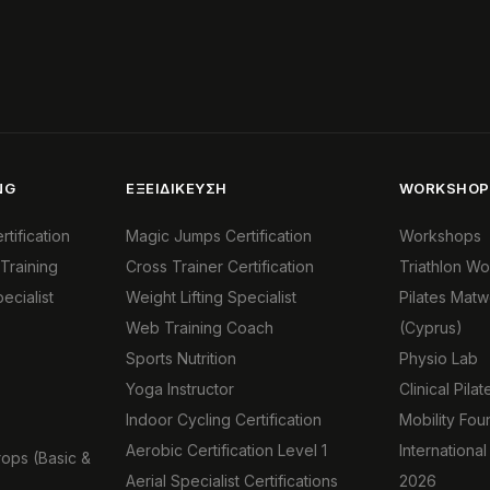
NG
ΕΞΕΙΔΊΚΕΥΣΗ
WORKSHOP
tification
Magic Jumps Certification
Workshops
Training
Cross Trainer Certification
Triathlon W
ecialist
Weight Lifting Specialist
Pilates Mat
Web Training Coach
(Cyprus)
Sports Nutrition
Physio Lab
Yoga Instructor
Clinical Pil
Indoor Cycling Certification
Mobility Fo
Aerobic Certification Level 1
International
rops (Basic &
Aerial Specialist Certifications
2026