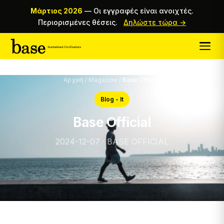
Μάρτιος 2026
—
Οι εγγραφές είναι ανοιχτές.
Περιορισμένες θέσεις.
Δηλώστε τώρα →
Αρχική
/
Magazine
/
Base Official
Blog - It
Base Official
2024-12-07 · BASE OFFICIAL