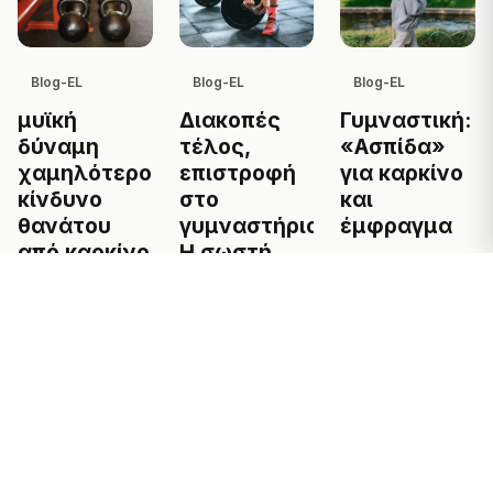
Blog-EL
Blog-EL
Blog-EL
Γυμναστική:
μυϊκή
Διακοπές
«Ασπίδα»
δύναμη
τέλος,
για καρκίνο
χαμηλότερο
επιστροφή
και
κίνδυνο
στο
έμφραγμα
θανάτου
γυμναστήριο:
από καρκίνο
Η σωστή
2023-08-22
στρατηγική
2025-02-05
2023-09-04
← Πίσω στο Magazine