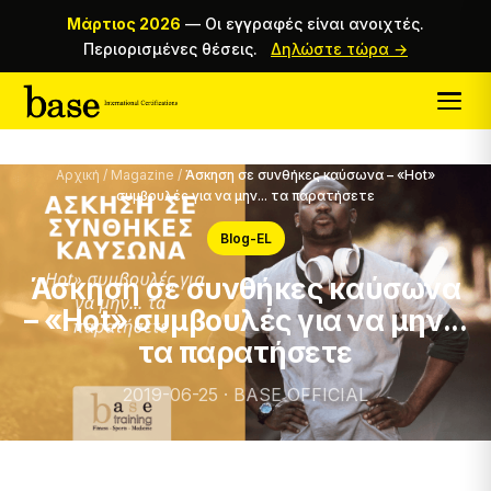
Μάρτιος 2026
—
Οι εγγραφές είναι ανοιχτές.
Περιορισμένες θέσεις.
Δηλώστε τώρα →
Αρχική
/
Magazine
/
Άσκηση σε συνθήκες καύσωνα – «Hot»
συμβουλές για να μην... τα παρατήσετε
Blog-EL
Άσκηση σε συνθήκες καύσωνα
– «Hot» συμβουλές για να μην...
τα παρατήσετε
2019-06-25 · BASE OFFICIAL