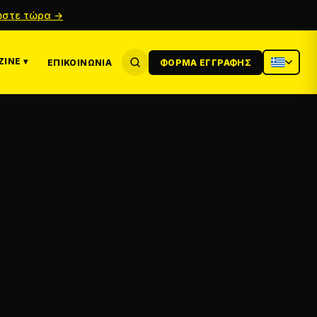
στε τώρα →
INE ▾
ΕΠΙΚΟΙΝΩΝΊΑ
ΦΌΡΜΑ ΕΓΓΡΑΦΉΣ