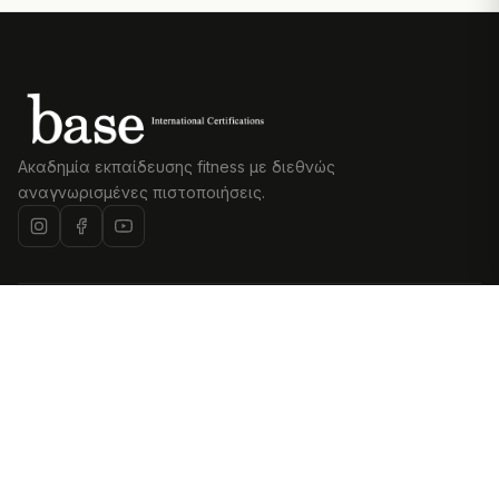
Ακαδημία εκπαίδευσης fitness με διεθνώς
αναγνωρισμένες πιστοποιήσεις.
Η ΣΧΟΛΉ
PERSONAL TRAINING
Σχετικά με εμάς
Personal Training
Εκπαιδευτές
Certification
Magazine
Advanced Personal Training
Επικοινωνία
Health & Exercise Specialist