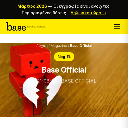
Μάρτιος 2026
—
Οι εγγραφές είναι ανοιχτές.
Περιορισμένες θέσεις.
Δηλώστε τώρα →
Αρχική
/
Magazine
/
Base Official
Blog-EL
Base Official
2021-08-06 · BASE OFFICIAL