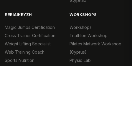
(Cyprus)
ΕΞΕΙΔΊΚΕΥΣΗ
WORKSHOPS
Magic Jumps Certification
Workshops
Cross Trainer Certification
Triathlon Workshop
Weight Lifting Specialist
Pilates Matwork Workshop
Web Training Coach
(Cyprus)
Sports Nutrition
Physio Lab
Yoga Instructor
Clinical Pilates Workshop
Indoor Cycling Certification
Mobility Foundation
Aerobic Certification Level 1
Workshop
Aerial Specialist Certifications
International Pilates Meeting
Aerial Strong
2026
Aerial Yoga – Pilates
Strength and Mass Lab
Aerial Kids – Natal – Seniors
Sports Massage Specialist
WOD | Advanced Cross