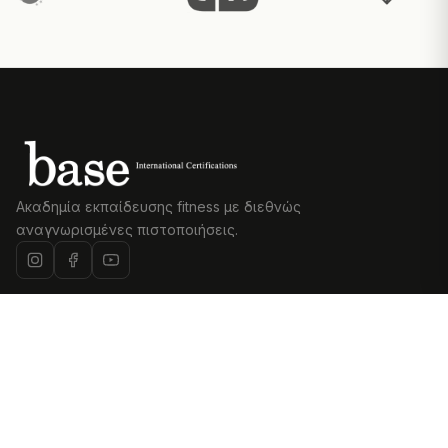
Ακαδημία εκπαίδευσης fitness με διεθνώς
αναγνωρισμένες πιστοποιήσεις.
Η ΣΧΟΛΉ
PERSONAL TRAINING
Σχετικά με εμάς
Personal Training
Εκπαιδευτές
Certification