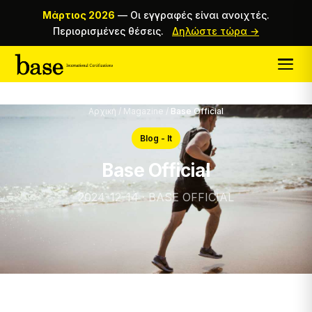
Μάρτιος 2026
—
Οι εγγραφές είναι ανοιχτές.
Περιορισμένες θέσεις.
Δηλώστε τώρα →
Αρχική
/
Magazine
/
Base Official
Blog - It
Base Official
2024-12-14 · BASE OFFICIAL