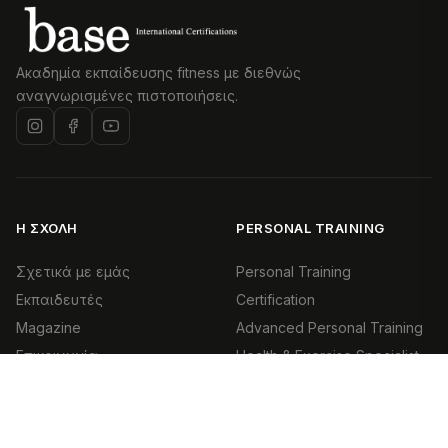
Ακαδημία εκπαίδευσης fitness με διεθνώς
αναγνωρισμένες πιστοποιήσεις.
Η ΣΧΟΛΉ
PERSONAL TRAINING
Σχετικά με εμάς
Personal Training
Εκπαιδευτές
Certification
Magazine
Advanced Personal Training
Επικοινωνία
Health & Exercise Specialist
(HES)
ΕΠΙΚΟΙΝΩΝΊΑ
PILATES
210 970 2323