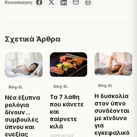
Κοινοποίηση:
Σχετικά Άρθρα
Blog-EL
Blog-EL
Blog-EL
Η δυσκολία
Τα 7 λάθη
Νέα έξυπνα
στον ύπνο
που κάνετε
ρολόγια
συνδέονται
και
δίνουν...
με κίνδυνο
παίρνετε
συμβουλές
για
κιλά
ύπνου και
εγκεφαλικό
ευεξίας
2023-07-03