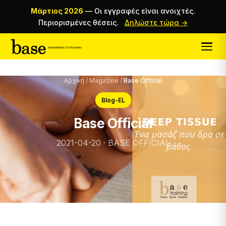
Μάρτιος 2026
—
Οι εγγραφές είναι ανοιχτές.
Περιορισμένες θέσεις.
Δηλώστε τώρα →
Αρχική
/
Magazine
/
Base Official
Blog-EL
Base Official
2021-04-20 · BASE OFFICIAL