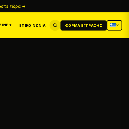
στε τώρα →
INE ▾
ΕΠΙΚΟΙΝΩΝΊΑ
ΦΌΡΜΑ ΕΓΓΡΑΦΉΣ