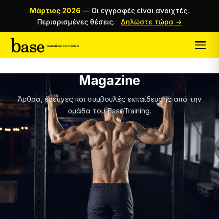
Μάρτιος 2026
—
Οι εγγραφές είναι ανοιχτές.
Περιορισμένες θέσεις.
Δηλώστε τώρα →
Magazine
Άρθρα, έρευνες και συμβουλές εκπαίδευσης από την
ομάδα του BaseTraining.