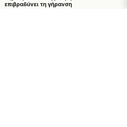
επιβραδύνει τη γήρανση
2025-12-17
Blog-EL
Πώς θα «ξεκλειδώσεις» μέγιστη δύναμη