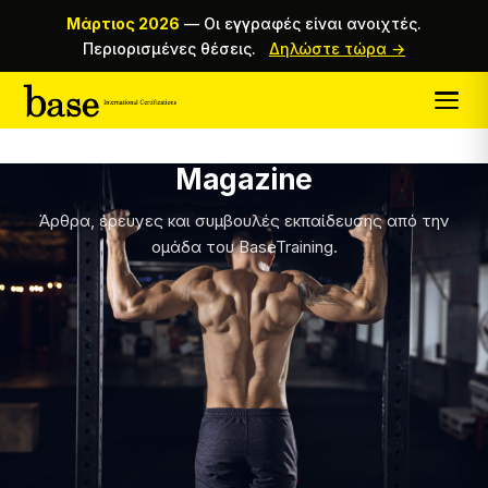
Μάρτιος 2026
—
Οι εγγραφές είναι ανοιχτές.
Περιορισμένες θέσεις.
Δηλώστε τώρα →
Magazine
Άρθρα, έρευνες και συμβουλές εκπαίδευσης από την
ομάδα του BaseTraining.