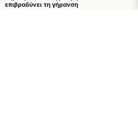
επιβραδύνει τη γήρανση
2025-12-17
Blog-EL
Πώς θα «ξεκλειδώσεις» μέγιστη δύναμη